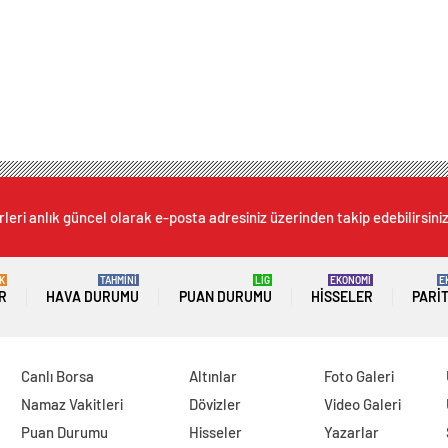
leri anlık güncel olarak e-posta adresiniz üzerinden takip edebilirsiniz
K
TAHMİNİ
LİG
EKONOMİ
E
R
HAVA DURUMU
PUAN DURUMU
HISSELER
PARI
Canlı Borsa
Altınlar
Foto Galeri
Namaz Vakitleri
Dövizler
Video Galeri
Puan Durumu
Hisseler
Yazarlar