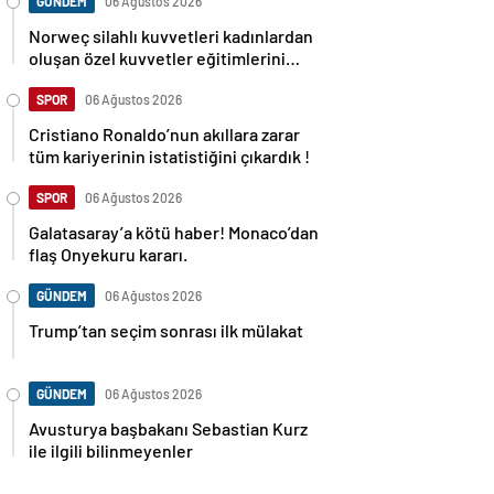
GÜNDEM
06 Ağustos 2026
Norweç silahlı kuvvetleri kadınlardan
oluşan özel kuvvetler eğitimlerini
başlattı.
SPOR
06 Ağustos 2026
Cristiano Ronaldo’nun akıllara zarar
tüm kariyerinin istatistiğini çıkardık !
SPOR
06 Ağustos 2026
Galatasaray’a kötü haber! Monaco’dan
flaş Onyekuru kararı.
GÜNDEM
06 Ağustos 2026
Trump’tan seçim sonrası ilk mülakat
GÜNDEM
06 Ağustos 2026
Avusturya başbakanı Sebastian Kurz
ile ilgili bilinmeyenler