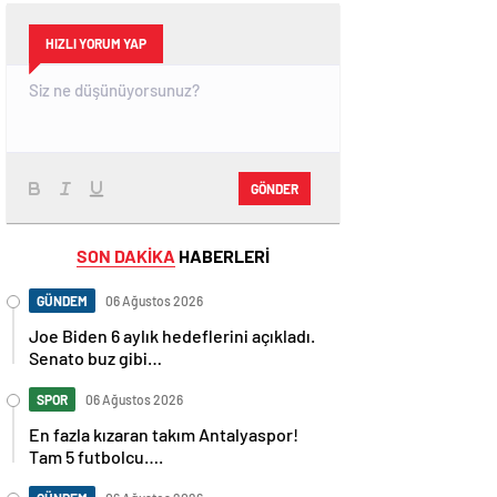
HIZLI YORUM YAP
GÖNDER
SON DAKİKA
HABERLERİ
GÜNDEM
06 Ağustos 2026
Joe Biden 6 aylık hedeflerini açıkladı.
Senato buz gibi…
SPOR
06 Ağustos 2026
En fazla kızaran takım Antalyaspor!
Tam 5 futbolcu….