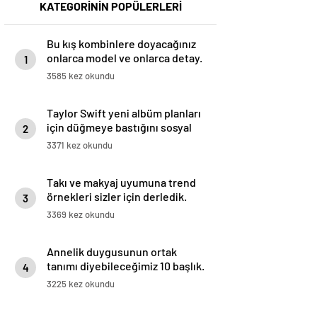
KATEGORİNİN POPÜLERLERİ
Bu kış kombinlere doyacağınız
onlarca model ve onlarca detay.
1
3585 kez okundu
Taylor Swift yeni albüm planları
için düğmeye bastığını sosyal
2
medyadan duyurdu!
3371 kez okundu
Takı ve makyaj uyumuna trend
örnekleri sizler için derledik.
3
3369 kez okundu
Annelik duygusunun ortak
tanımı diyebileceğimiz 10 başlık.
4
3225 kez okundu