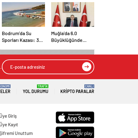
Bodrum’da Su
Muğla’da 6.0
Sporları Kazası: 3
Büyüklüğünde
Yaralı
Deprem
.
KONOMİ
TRAFİK
CANLI
TELER
YOL DURUMU
KRIPTO PARALAR
Üye Giriş
Üye Kayıt
Şifremi Unuttum