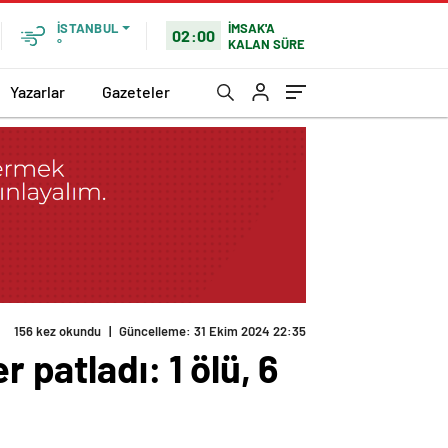
İMSAK'A
İSTANBUL
02:00
KALAN SÜRE
°
Yazarlar
Gazeteler
156 kez okundu
|
Güncelleme: 31 Ekim 2024 22:35
 patladı: 1 ölü, 6