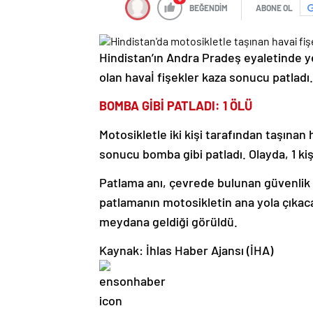
BEĞENDİM
ABONE OL
Hindistan’ın Andra Pradeş eyaletinde ye
olan havaİ fişekler kaza sonucu patladı.
BOMBA GİBİ PATLADI: 1 ÖLÜ
Motosikletle iki kişi tarafından taşınan 
sonucu bomba gibi patladı. Olayda, 1 kişi
Patlama anı, çevrede bulunan güvenlik k
patlamanın motosikletin ana yola çıkac
meydana geldiği görüldü.
Kaynak: İhlas Haber Ajansı (İHA)