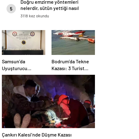
Doğru emzirme yöntemleri
nelerdir, sütün yettiği nasıl
5
anlaşılır?
3118 kez okundu
Samsun’da
Bodrum’da Tekne
Uyuşturucu
Kazası: 3 Turist
Operasyonu: 14 Bin
Yaralandı
Hap Ele Geçirildi
Çankırı Kalesi’nde Düşme Kazası