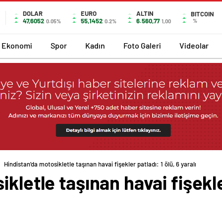
DOLAR
EURO
ALTIN
BITCOIN
47,6052
55,1452
6.560,77
%
0.05%
0.2%
1,00
Ekonomi
Spor
Kadın
Foto Galeri
Videolar
Hindistan’da motosikletle taşınan havai fişekler patladı: 1 ölü, 6 yaralı
kletle taşınan havai fişekler