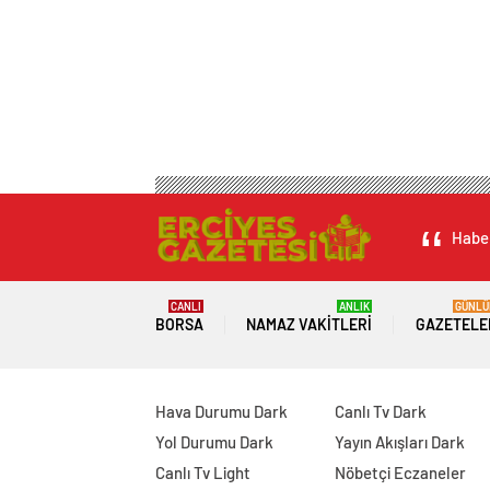
Haber
CANLI
ANLIK
GÜNLÜ
BORSA
NAMAZ VAKITLERI
GAZETELE
Hava Durumu Dark
Canlı Tv Dark
Yol Durumu Dark
Yayın Akışları Dark
Canlı Tv Light
Nöbetçi Eczaneler