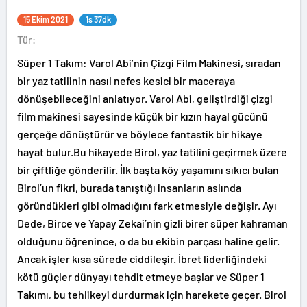
15 Ekim 2021
1s 37dk
Tür:
Süper 1 Takım: Varol Abi’nin Çizgi Film Makinesi, sıradan
bir yaz tatilinin nasıl nefes kesici bir maceraya
dönüşebileceğini anlatıyor. Varol Abi, geliştirdiği çizgi
film makinesi sayesinde küçük bir kızın hayal gücünü
gerçeğe dönüştürür ve böylece fantastik bir hikaye
hayat bulur.Bu hikayede Birol, yaz tatilini geçirmek üzere
bir çiftliğe gönderilir. İlk başta köy yaşamını sıkıcı bulan
Birol’un fikri, burada tanıştığı insanların aslında
göründükleri gibi olmadığını fark etmesiyle değişir. Ayı
Dede, Birce ve Yapay Zekai’nin gizli birer süper kahraman
olduğunu öğrenince, o da bu ekibin parçası haline gelir.
Ancak işler kısa sürede ciddileşir. İbret liderliğindeki
kötü güçler dünyayı tehdit etmeye başlar ve Süper 1
Takımı, bu tehlikeyi durdurmak için harekete geçer. Birol