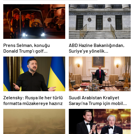
Prens Selman, konuğu
ABD Hazine Bakanlığından,
Donald Trump’ı golf
Suriye’ye yönelik
arabasıyla yemeğe götürdü
yaptırımların hafifletilmesi
için adım
Zelensky: Rusya ile her türlü
Suudi Arabistan Kraliyet
formatta müzakereye hazırız
Sarayı’na Trump için mobil
McDonald’s şubesi kuruldu