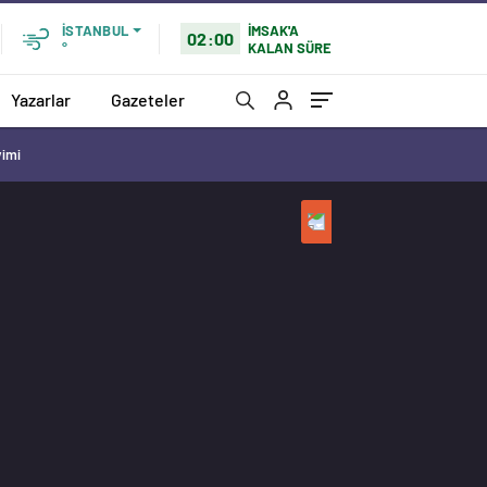
İMSAK'A
İSTANBUL
02:00
KALAN SÜRE
°
Yazarlar
Gazeteler
vimi