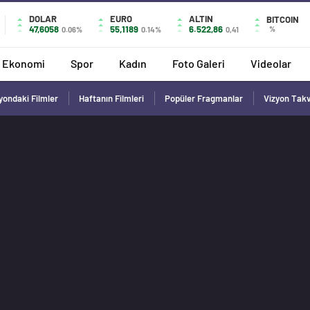
DOLAR
EURO
ALTIN
BITCOIN
47,6058
55,1189
6.522,86
%
0.06%
0.14%
0,41
Ekonomi
Spor
Kadın
Foto Galeri
Videolar
yondaki Filmler
Haftanın Filmleri
Popüler Fragmanlar
Vizyon Tak