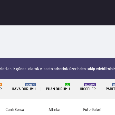
leri anlık güncel olarak e-posta adresiniz üzerinden takip edebilirsiniz
K
TAHMİNİ
LİG
EKONOMİ
E
R
HAVA DURUMU
PUAN DURUMU
HISSELER
PARI
Canlı Borsa
Altınlar
Foto Galeri