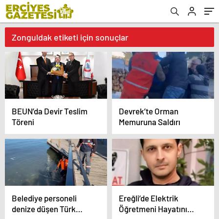
Zonguldak etiketi için sonuçlar
BEUN’da Devir Teslim
Devrek’te Orman
Töreni
Memuruna Saldırı
Belediye personeli
Ereğli’de Elektrik
denize düşen Türk
Öğretmeni Hayatını