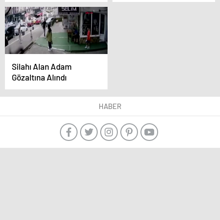
bayrağı için buz gibi
Kaybetti
suya girdi
Silahı Alan Adam
Gözaltına Alındı
HABER