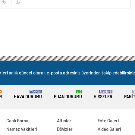
leri anlık güncel olarak e-posta adresiniz üzerinden takip edebilirsiniz
K
TAHMİNİ
LİG
EKONOMİ
E
R
HAVA DURUMU
PUAN DURUMU
HISSELER
PARI
Canlı Borsa
Altınlar
Foto Galeri
Namaz Vakitleri
Dövizler
Video Galeri