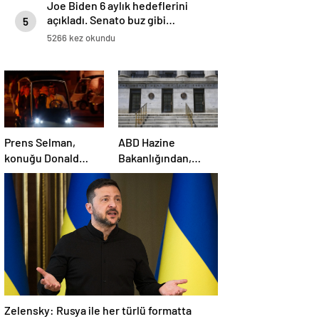
Joe Biden 6 aylık hedeflerini
açıkladı. Senato buz gibi…
5
5266 kez okundu
Prens Selman,
ABD Hazine
konuğu Donald
Bakanlığından,
Trump’ı golf
Suriye’ye yönelik
arabasıyla yemeğe
yaptırımların
götürdü
hafifletilmesi için
adım
Zelensky: Rusya ile her türlü formatta