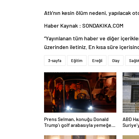
Atlı’nın kesin ölüm nedeni, yapılacak o
Haber Kaynak : SONDAKIKA.COM
“Yayınlanan tüm haber ve diğer içerikler i
üzerinden iletiniz. En kısa süre içerisin
3-sayfa
Eğitim
Ereğli
Olay
Sağlı
Prens Selman, konuğu Donald
ABD Haz
Trump’ı golf arabasıyla yemeğe
Suriye’
götürdü
hafifle