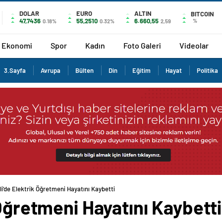
DOLAR
EURO
ALTIN
BITCOIN
47,7436
55,2510
6.660,55
%
0.18%
0.32%
2,59
Ekonomi
Spor
Kadın
Foto Galeri
Videolar
3.Sayfa
Avrupa
Bülten
Din
Eğitim
Hayat
Politika
li’de Elektrik Öğretmeni Hayatını Kaybetti
 Öğretmeni Hayatını Kaybetti