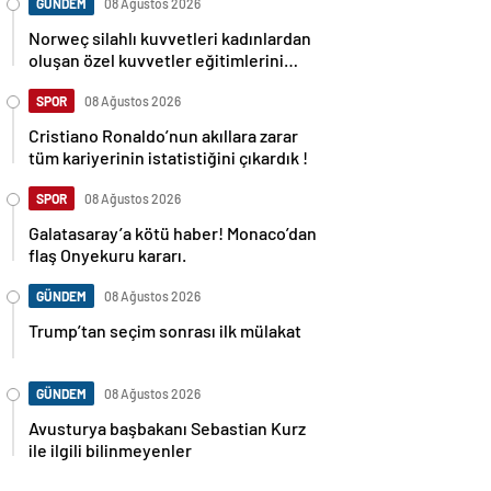
GÜNDEM
08 Ağustos 2026
Norweç silahlı kuvvetleri kadınlardan
oluşan özel kuvvetler eğitimlerini
başlattı.
SPOR
08 Ağustos 2026
Cristiano Ronaldo’nun akıllara zarar
tüm kariyerinin istatistiğini çıkardık !
SPOR
08 Ağustos 2026
Galatasaray’a kötü haber! Monaco’dan
flaş Onyekuru kararı.
GÜNDEM
08 Ağustos 2026
Trump’tan seçim sonrası ilk mülakat
GÜNDEM
08 Ağustos 2026
Avusturya başbakanı Sebastian Kurz
ile ilgili bilinmeyenler