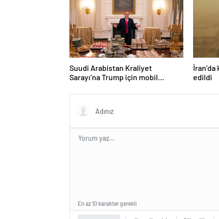
Suudi Arabistan Kraliyet
İran’da 
Sarayı’na Trump için mobil
edildi
McDonald’s şubesi kuruldu
En az 10 karakter gerekli