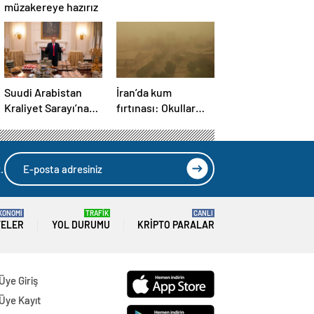
müzakereye hazırız
Suudi Arabistan
İran’da kum
Kraliyet Sarayı’na
fırtınası: Okullar
Trump için mobil
tatil edildi
McDonald’s şubesi
kuruldu
.
KONOMİ
TRAFİK
CANLI
TELER
YOL DURUMU
KRIPTO PARALAR
Üye Giriş
Üye Kayıt