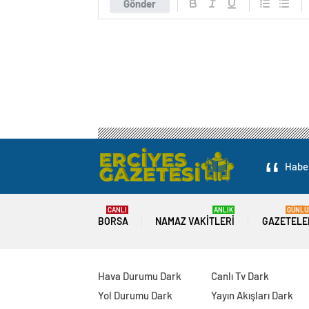
Gönder
Haber
CANLI
ANLIK
GÜNLÜ
BORSA
NAMAZ VAKITLERI
GAZETELE
Hava Durumu Dark
Canlı Tv Dark
Yol Durumu Dark
Yayın Akışları Dark