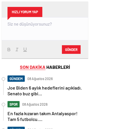
HIZLI YORUM YAP
GÖNDER
SON DAKİKA
HABERLERİ
GÜNDEM
08 Ağustos 2026
Joe Biden 6 aylık hedeflerini açıkladı.
Senato buz gibi…
SPOR
08 Ağustos 2026
En fazla kızaran takım Antalyaspor!
Tam 5 futbolcu….