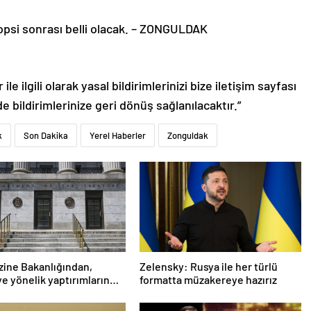
topsi sonrası belli olacak. – ZONGULDAK
le ilgili olarak yasal bildirimlerinizi bize iletişim sayfası
de bildirimlerinize geri dönüş sağlanılacaktır.”
k
Son Dakika
Yerel Haberler
Zonguldak
ine Bakanlığından,
Zelensky: Rusya ile her türlü
ye yönelik yaptırımların
formatta müzakereye hazırız
tilmesi için adım