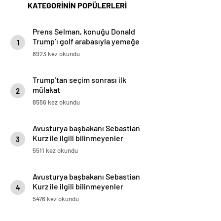
KATEGORİNİN POPÜLERLERİ
Prens Selman, konuğu Donald
Trump’ı golf arabasıyla yemeğe
1
götürdü
8923 kez okundu
Trump’tan seçim sonrası ilk
mülakat
2
8556 kez okundu
Avusturya başbakanı Sebastian
Kurz ile ilgili bilinmeyenler
3
5511 kez okundu
Avusturya başbakanı Sebastian
Kurz ile ilgili bilinmeyenler
4
5476 kez okundu