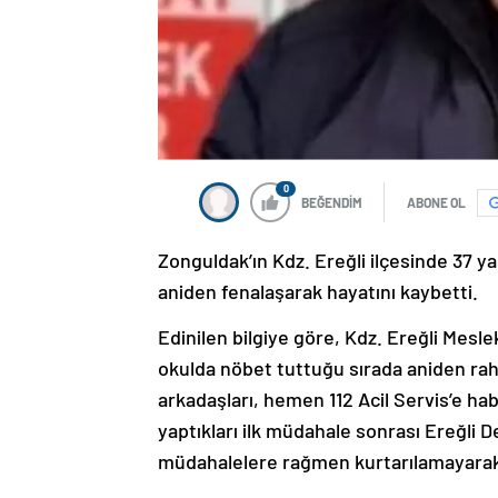
0
BEĞENDİM
ABONE OL
Zonguldak’ın Kdz. Ereğli ilçesinde 37 y
aniden fenalaşarak hayatını kaybetti.
Edinilen bilgiye göre, Kdz. Ereğli Mesle
okulda nöbet tuttuğu sırada aniden rah
arkadaşları, hemen 112 Acil Servis’e habe
yaptıkları ilk müdahale sonrası Ereğli D
müdahalelere rağmen kurtarılamayarak 