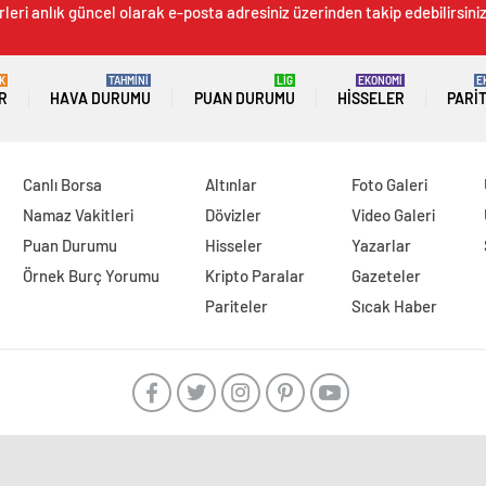
leri anlık güncel olarak e-posta adresiniz üzerinden takip edebilirsiniz
K
TAHMİNİ
LİG
EKONOMİ
E
R
HAVA DURUMU
PUAN DURUMU
HISSELER
PARI
Canlı Borsa
Altınlar
Foto Galeri
Namaz Vakitleri
Dövizler
Video Galeri
Puan Durumu
Hisseler
Yazarlar
Örnek Burç Yorumu
Kripto Paralar
Gazeteler
Pariteler
Sıcak Haber