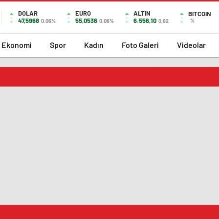
DOLAR
EURO
ALTIN
BITCOIN
47,5968
55,0536
6.556,10
%
0.06%
0.06%
0,92
Ekonomi
Spor
Kadın
Foto Galeri
Videolar