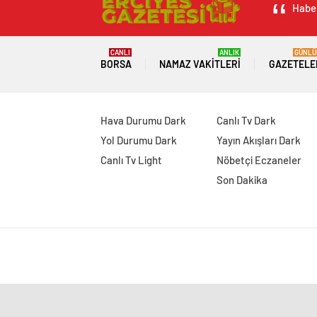
Haber
CANLI
ANLIK
GÜNLÜ
BORSA
NAMAZ VAKITLERI
GAZETELE
Hava Durumu Dark
Canlı Tv Dark
Yol Durumu Dark
Yayın Akışları Dark
Canlı Tv Light
Nöbetçi Eczaneler
Son Dakika