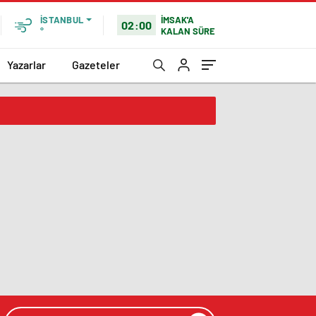
İMSAK'A
İSTANBUL
02:00
KALAN SÜRE
°
Yazarlar
Gazeteler