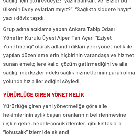
sağlığı için g(ö)revdeyiz!” yazılı pankart ve “Bizler bu
ülkenin üvey evlatları mıyız?”, “Sağlıkta şiddete hayır”
yazılı döviz taşıdı.
Grup adına açıklama yapan Ankara Tabip Odası
Yönetim Kurulu Üyesi Alper Tan Açar, “Eziyet
Yönetmeliği” olarak adlandırdıkları yeni yönetmelik ile
yapılan düzenlemelerin hiçbirinin vatandaşa ve hizmet
sunan emekçilere kalıcı çözüm getirmediğini ve aile
sağlığı merkezlerindeki sağlık hizmetlerinin paralı olma
yolunda hızla ilerlediğini söyledi.
YÜRÜRLÜĞE GİREN YÖNETMELİK
Yürürlüğe giren yeni yönetmeliğe göre aile
hekimlerinin aylık başarı oranlarının belirlenmesine
ilişkin gebe, bebek-çocuk izlemleri gibi kıstaslara
“lohusalık” izlemi de eklendi.