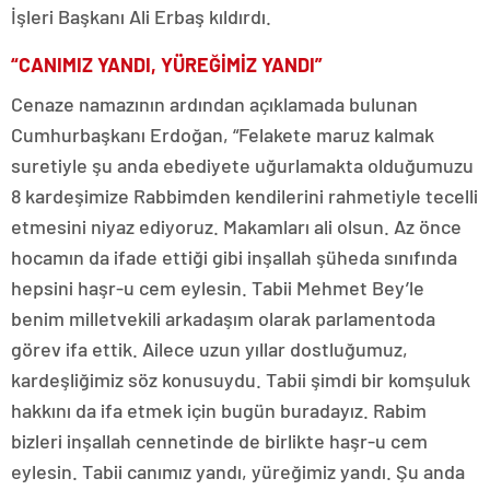
İşleri Başkanı Ali Erbaş kıldırdı.
“CANIMIZ YANDI, YÜREĞİMİZ YANDI”
Cenaze namazının ardından açıklamada bulunan
Cumhurbaşkanı Erdoğan, “Felakete maruz kalmak
suretiyle şu anda ebediyete uğurlamakta olduğumuzu
8 kardeşimize Rabbimden kendilerini rahmetiyle tecelli
etmesini niyaz ediyoruz. Makamları ali olsun. Az önce
hocamın da ifade ettiği gibi inşallah şüheda sınıfında
hepsini haşr-u cem eylesin. Tabii Mehmet Bey’le
benim milletvekili arkadaşım olarak parlamentoda
görev ifa ettik. Ailece uzun yıllar dostluğumuz,
kardeşliğimiz söz konusuydu. Tabii şimdi bir komşuluk
hakkını da ifa etmek için bugün buradayız. Rabim
bizleri inşallah cennetinde de birlikte haşr-u cem
eylesin. Tabii canımız yandı, yüreğimiz yandı. Şu anda