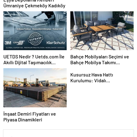
Ümraniye Çekmeköy Kadıköy
UETDS Nedir ? Uetds.com İle
Bahçe Mobilyaları Seçimi ve
Akıllı Dijital Taşımacılık
Bahçe Mobilya Takımı
Yazılımı
Kurulumu
Kusursuz Hava Hattı
Kurulumu: Vidalı
Kompresörden Tabancaya
Tam Performans
İnşaat Demiri Fiyatları ve
Piyasa Dinamikleri