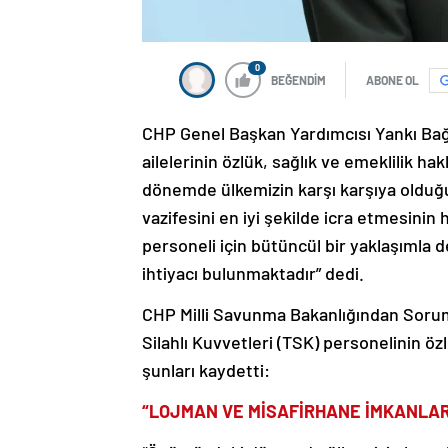
0
BEĞENDİM
ABONE OL
CHP Genel Başkan Yardımcısı Yankı Bağcı
ailelerinin özlük, sağlık ve emeklilik ha
dönemde ülkemizin karşı karşıya olduğu 
vazifesini en iyi şekilde icra etmesini
personeli için bütüncül bir yaklaşımla d
ihtiyacı bulunmaktadır” dedi.
CHP Milli Savunma Bakanlığından Sorum
Silahlı Kuvvetleri (TSK) personelinin özlü
şunları kaydetti:
“LOJMAN VE MİSAFİRHANE İMKANLAR