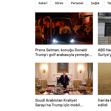
Askeri
Görev
Personel
Sağlık
Ts
Prens Selman, konuğu Donald
ABD Haz
Trump’ı golf arabasıyla yemeğe
Suriye’
götürdü
hafifle
Suudi Arabistan Kraliyet
İran’da 
Sarayı’na Trump için mobil
edildi
McDonald’s şubesi kuruldu