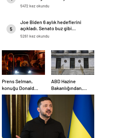
5472 kez okundu
Joe Biden 6 aylık hedeflerini
açıkladı. Senato buz gibi…
5
5261 kez okundu
Prens Selman,
ABD Hazine
konuğu Donald
Bakanlığından,
Trump’ı golf
Suriye’ye yönelik
arabasıyla yemeğe
yaptırımların
götürdü
hafifletilmesi için
adım