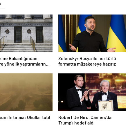
k
ine Bakanlığından,
Zelensky: Rusya ile her türlü
ye yönelik yaptırımların
formatta müzakereye hazırız
tilmesi için adım
kum fırtınası: Okullar tatil
Robert De Niro, Cannes’da
Trump’ı hedef aldı