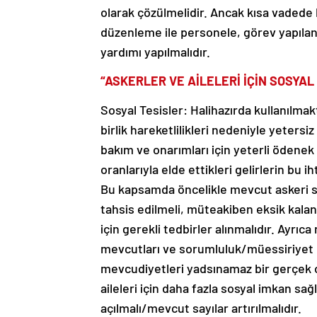
olarak çözülmelidir. Ancak kısa vade
düzenleme ile personele, görev yapılan 
yardımı yapılmalıdır.
“ASKERLER VE AİLELERİ İÇİN SOSYA
Sosyal Tesisler: Halihazırda kullanılmak
birlik hareketlilikleri nedeniyle yetersiz
bakım ve onarımları için yeterli ödenek t
oranlarıyla elde ettikleri gelirlerin bu 
Bu kapsamda öncelikle mevcut askeri so
tahsis edilmeli, müteakiben eksik kalan 
için gerekli tedbirler alınmalıdır. Ayrıc
mevcutları ve sorumluluk/müessiriyet 
mevcudiyetleri yadsınamaz bir gerçek o
aileleri için daha fazla sosyal imkan sa
açılmalı/mevcut sayılar artırılmalıdır.