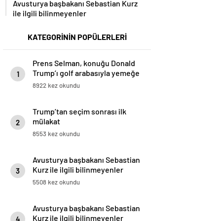
Avusturya başbakanı Sebastian Kurz
ile ilgili bilinmeyenler
KATEGORİNİN POPÜLERLERİ
Prens Selman, konuğu Donald
Trump’ı golf arabasıyla yemeğe
1
götürdü
8922 kez okundu
Trump’tan seçim sonrası ilk
mülakat
2
8553 kez okundu
Avusturya başbakanı Sebastian
Kurz ile ilgili bilinmeyenler
3
5508 kez okundu
Avusturya başbakanı Sebastian
Kurz ile ilgili bilinmeyenler
4