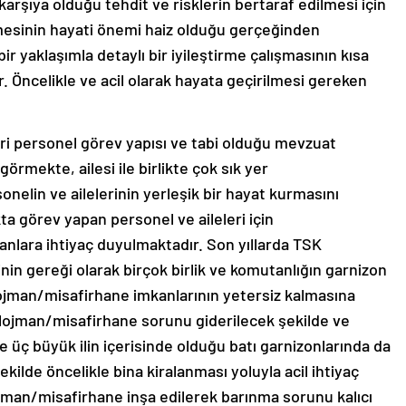
rşıya olduğu tehdit ve risklerin bertaraf edilmesi için
etmesinin hayati önemi haiz olduğu gerçeğinden
ir yaklaşımla detaylı bir iyileştirme çalışmasının kısa
. Öncelikle ve acil olarak hayata geçirilmesi gereken
eri personel görev yapısı ve tabi olduğu mevzuat
örmekte, ailesi ile birlikte çok sık yer
nelin ve ailelerinin yerleşik bir hayat kurmasını
a görev yapan personel ve aileleri için
anlara ihtiyaç duyulmaktadır. Son yıllarda TSK
nin gereği olarak birçok birlik ve komutanlığın garnizon
lojman/misafirhane imkanlarının yetersiz kalmasına
 lojman/misafirhane sorunu giderilecek şekilde ve
e üç büyük ilin içerisinde olduğu batı garnizonlarında da
ilde öncelikle bina kiralanması yoluyla acil ihtiyaç
ojman/misafirhane inşa edilerek barınma sorunu kalıcı