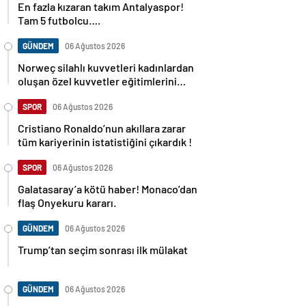
En fazla kızaran takım Antalyaspor!
Tam 5 futbolcu….
GÜNDEM
06 Ağustos 2026
Norweç silahlı kuvvetleri kadınlardan
oluşan özel kuvvetler eğitimlerini
başlattı.
SPOR
06 Ağustos 2026
Cristiano Ronaldo’nun akıllara zarar
tüm kariyerinin istatistiğini çıkardık !
SPOR
06 Ağustos 2026
Galatasaray’a kötü haber! Monaco’dan
flaş Onyekuru kararı.
GÜNDEM
06 Ağustos 2026
Trump’tan seçim sonrası ilk mülakat
GÜNDEM
06 Ağustos 2026