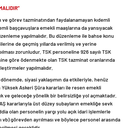
MALIDIR”
 ve görev tazminatından faydalanamayan kıdemli
demli başçavuşlara emekli maaşlarına da yansıyacak
üzenleme yapılmalıdır. Bu düzenleme ile bahse konu
lerine de geçmiş yıllarda verilmiş ve yerine
pılması zorunludur. TSK personeline 926 sayılı TSK
ine göre ödenmekte olan TSK tazminat oranlarında
leştirmeler yapılmalıdır.
 dönemde, siyasi yaklaşımın da etkileriyle, henüz
 Yüksek Askeri Şüra kararları ile resen emekli
 ve geleceğe yönelik bir belirsizliğe yol açmaktadır.
YAŞ kararlarıyla üst düzey subayların emekliğe sevk
dia olan personelin yargı yolu açık idari işlemlerle
ı vb) görevden ayrılması ve böylece personel arasında
ilmesi gereklidir.