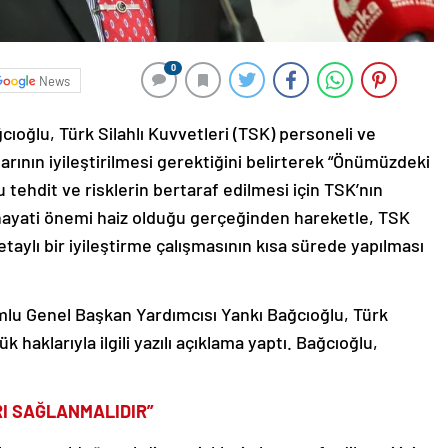
0
News
oğlu, Türk Silahlı Kuvvetleri (TSK) personeli ve
klarının iyileştirilmesi gerektiğini belirterek “Önümüzdeki
tehdit ve risklerin bertaraf edilmesi için TSK’nın
n hayati önemi haiz olduğu gerçeğinden hareketle, TSK
etaylı bir iyileştirme çalışmasının kısa sürede yapılması
lu Genel Başkan Yardımcısı Yankı Bağcıoğlu, Türk
k haklarıyla ilgili yazılı açıklama yaptı. Bağcıoğlu,
I SAĞLANMALIDIR”