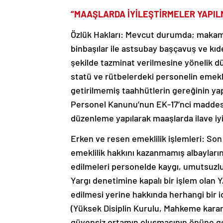
“MAAŞLARDA İYİLEŞTİRMELER YAPIL
Özlük Hakları: Mevcut durumda; makam
binbaşılar ile astsubay başçavuş ve kı
şekilde tazminat verilmesine yönelik d
statü ve rütbelerdeki personelin emekli
getirilmemiş taahhütlerin gereğinin ya
Personel Kanunu’nun EK-17’nci maddes
düzenleme yapılarak maaşlarda ilave iyi
Erken ve resen emeklilik işlemleri: Son
emeklilik hakkını kazanmamış albayların
edilmeleri personelde kaygı, umutsuzluk
Yargı denetimine kapalı bir işlem olan 
edilmesi yerine hakkında herhangi bir id
(Yüksek Disiplin Kurulu, Mahkeme karar
güvensiz ortamın oluşmasının önüne geç