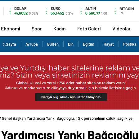
DOLAR
EURO
ALTIN
BITCOIN
47,6052
55,1452
6.560,77
%
0.05%
0.2%
1,00
Ekonomi
Spor
Kadın
Foto Galeri
Videolar
3.Sayfa
Avrupa
Bülten
Din
Eğitim
Hayat
Politika
 Genel Başkan Yardımcısı Yankı Bağcıoğlu, TSK personelinin özlük, sağlık ve
Yardımcısı Yankı Bağcıoğlu