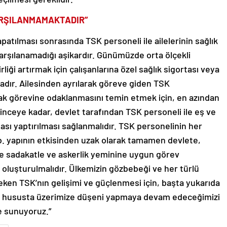
ARŞILANMAMAKTADIR”
patılması sonrasında TSK personeli ile ailelerinin sağlık
arşılanamadığı aşikardır. Günümüzde orta ölçekli
irliği artırmak için çalışanlarına özel sağlık sigortası veya
adır. Ailesinden ayrılarak göreve giden TSK
k görevine odaklanmasını temin etmek için, en azından
linceye kadar, devlet tarafından TSK personeli ile eş ve
tası yaptırılması sağlanmalıdır. TSK personelinin her
 vb. yapının etkisinden uzak olarak tamamen devlete,
re sadakatle ve askerlik yeminine uygun görev
oluşturulmalıdır. Ülkemizin gözbebeği ve her türlü
eken TSK’nın gelişimi ve güçlenmesi için, başta yukarıda
lü hususta üzerimize düşeni yapmaya devam edeceğimizi
e sunuyoruz.”