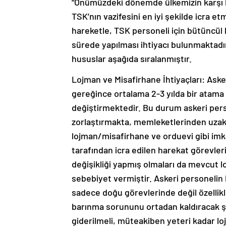
“Önümüzdeki dönemde ülkemizin karşı ka
TSK’nın vazifesini en iyi şekilde icra 
hareketle, TSK personeli için bütüncül b
sürede yapılması ihtiyacı bulunmaktadır
hususlar aşağıda sıralanmıştır.
Lojman ve Misafirhane İhtiyaçları: Ask
gereğince ortalama 2-3 yılda bir atama g
değiştirmektedir. Bu durum askeri perso
zorlaştırmakta, memleketlerinden uzakt
lojman/misafirhane ve orduevi gibi imk
tarafından icra edilen harekat görevleri
değişikliği yapmış olmaları da mevcut 
sebebiyet vermiştir. Askeri personelin
sadece doğu görevlerinde değil özellikl
barınma sorununu ortadan kaldıracak şek
giderilmeli, müteakiben yeteri kadar l