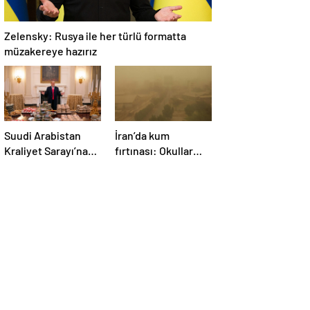
Zelensky: Rusya ile her türlü formatta
müzakereye hazırız
Suudi Arabistan
İran’da kum
Kraliyet Sarayı’na
fırtınası: Okullar
Trump için mobil
tatil edildi
McDonald’s şubesi
kuruldu