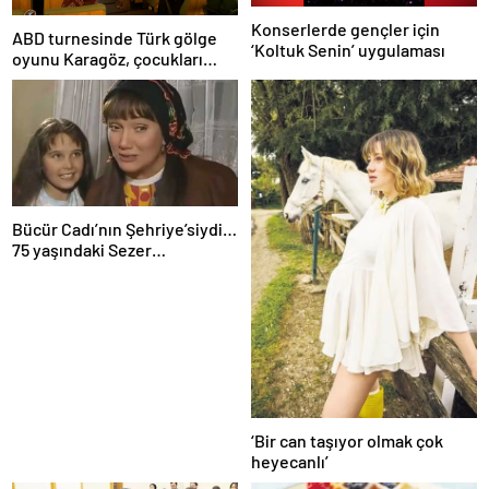
Konserlerde gençler için
ABD turnesinde Türk gölge
‘Koltuk Senin’ uygulaması
oyunu Karagöz, çocukları
büyüledi
Bücür Cadı’nın Şehriye’siydi…
75 yaşındaki Sezer
Güvenirgil’i gören
tanıyamıyor! Tam bir sarışın
bomba oldu!
‘Bir can taşıyor olmak çok
heyecanlı’