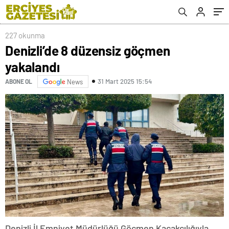
227 okunma
Denizli’de 8 düzensiz göçmen
yakalandı
31 Mart 2025 15:54
ABONE OL
News
Denizli İl Emniyet Müdürlüğü Göçmen Kaçakçılığıyla