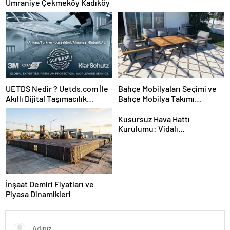
Ümraniye Çekmeköy Kadıköy
UETDS Nedir ? Uetds.com İle
Bahçe Mobilyaları Seçimi ve
Akıllı Dijital Taşımacılık
Bahçe Mobilya Takımı
Yazılımı
Kurulumu
Kusursuz Hava Hattı
Kurulumu: Vidalı
Kompresörden Tabancaya
Tam Performans
İnşaat Demiri Fiyatları ve
Piyasa Dinamikleri