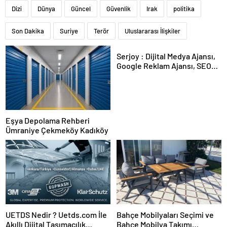
Dizi
Dünya
Güncel
Güvenlik
Irak
politika
Son Dakika
Suriye
Terör
Uluslararası İlişkiler
Serjoy : Dijital Medya Ajansı,
Google Reklam Ajansı, SEO
Ajansı ve Web Tasarım Ajansı
Eşya Depolama Rehberi
Ümraniye Çekmeköy Kadıköy
UETDS Nedir ? Uetds.com İle
Bahçe Mobilyaları Seçimi ve
Akıllı Dijital Taşımacılık
Bahçe Mobilya Takımı