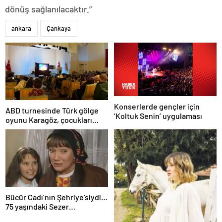
dönüş sağlanılacaktır.”
ankara
Çankaya
Konserlerde gençler için
ABD turnesinde Türk gölge
‘Koltuk Senin’ uygulaması
oyunu Karagöz, çocukları
büyüledi
Bücür Cadı’nın Şehriye’siydi…
75 yaşındaki Sezer
Güvenirgil’i gören