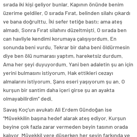
sırada iki kişi geliyor bunlar. Kapının önünde benim
üzerime geldiler. O sırada Fırat, belinden silahı çıkardı
ve bana doğrulttu. İki sefer tetiğe bastı; ama ateş
almadı. Sonra Fırat silahını düzeltmişti. O sırada ben
can havliyle kendimi korumaya çalışıyordum. En
sonunda beni vurdu. Tekrar bir daha beni öldürmesin
diye ben ölü numarası yaptım, hareketsiz durdum.
Ama her şeyi duyuyordum. Yani ben adaletin şu an için
yerini bulmasını istiyorum. Hak ettikleri cezayı
almalarını istiyorum. Şans eseri yaşıyorum şu an. O
kurşun bir santim daha içeri girse şu an ayakta
olmayabilirdim” dedi.
Savaş Koç’un avukatı Ali Erdem Gündoğan ise
“Müvekkilin başına hedef alarak ateş ediyor. Kurşun
beyine çok fazla zarar vermeden beyin tasının orada
kalıyor. Müvekkil yere düşerken her şeyin farkında ve