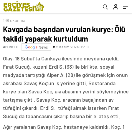
198 okunma
Kavgada başından vurulan kurye: Ölü
taklidi yaparak kurtuldum
5 Kasım 2024 06:19
ABONE OL
News
Olay, 18 Şubat’ta Çankaya ilçesinde meydana geldi.
Fırat Sucuğ, kuzeni Erdi S. (33) ile birlikte, sosyal
medyada tartıştığı Alper A. (28) ile görüşmek için onun
akrabası Savaş Koç’un iş yerine gitti. Restoranda
kurye olan Savaş Koç, akrabasının yerini söylemeyince
tartışma çıktı. Savaş Koç, aracının bagajından av
tüfeğini çıkardı. Erdi S., tüfeği almak isterken Fırat
Sucuğ da tabancasını çıkarıp başına bir el ateş etti.
Ağır yaralanan Savaş Koç, hastaneye kaldırıldı. Koç, 1