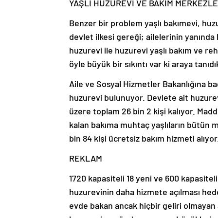
YAŞLI HUZUREVİ VE BAKIM MERKEZLE
Benzer bir problem yaşlı bakımevi, huz
devlet ilkesi gereği; ailelerinin yanın
huzurevi ile huzurevi yaşlı bakım ve re
öyle büyük bir sıkıntı var ki araya tan
Aile ve Sosyal Hizmetler Bakanlığına ba
huzurevi bulunuyor. Devlete ait huzurev
üzere toplam 26 bin 2 kişi kalıyor. Mad
kalan bakıma muhtaç yaşlıların bütün m
bin 84 kişi ücretsiz bakım hizmeti alıyor
REKLAM
1720 kapasiteli 18 yeni ve 600 kapasitel
huzurevinin daha hizmete açılması hedef
evde bakan ancak hiçbir geliri olmayan a