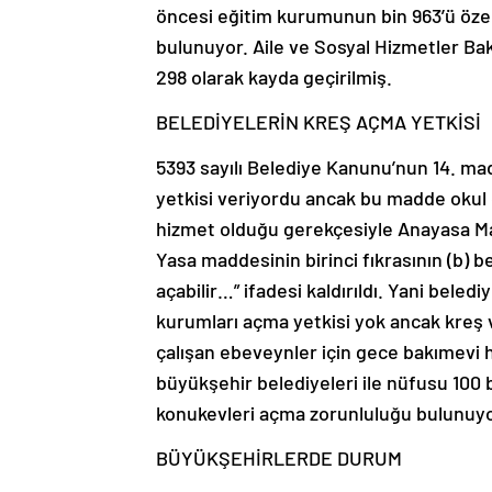
öncesi eğitim kurumunun bin 963’ü özel
bulunuyor. Aile ve Sosyal Hizmetler Baka
298 olarak kayda geçirilmiş.
BELEDİYELERİN KREŞ AÇMA YETKİSİ
5393 sayılı Belediye Kanunu’nun 14. m
yetkisi veriyordu ancak bu madde okul ö
hizmet olduğu gerekçesiyle Anayasa Ma
Yasa maddesinin birinci fıkrasının (b) 
açabilir…” ifadesi kaldırıldı. Yani beled
kurumları açma yetkisi yok ancak kreş 
çalışan ebeveynler için gece bakımevi 
büyükşehir belediyeleri ile nüfusu 100 b
konukevleri açma zorunluluğu bulunuyo
BÜYÜKŞEHİRLERDE DURUM