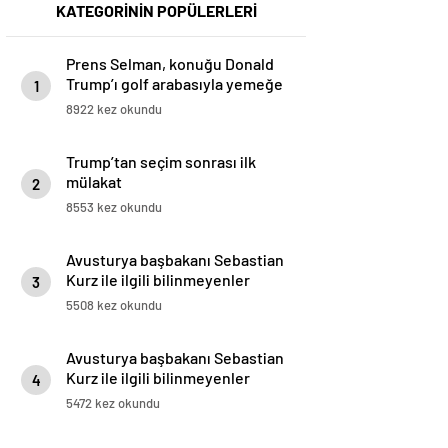
KATEGORİNİN POPÜLERLERİ
Prens Selman, konuğu Donald
Trump’ı golf arabasıyla yemeğe
1
götürdü
8922 kez okundu
Trump’tan seçim sonrası ilk
mülakat
2
8553 kez okundu
Avusturya başbakanı Sebastian
Kurz ile ilgili bilinmeyenler
3
5508 kez okundu
Avusturya başbakanı Sebastian
Kurz ile ilgili bilinmeyenler
4
5472 kez okundu