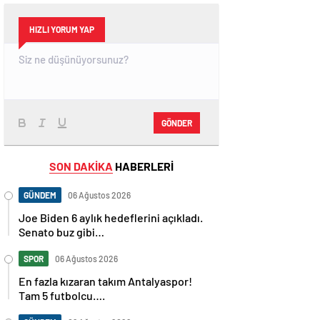
HIZLI YORUM YAP
GÖNDER
SON DAKİKA
HABERLERİ
GÜNDEM
06 Ağustos 2026
Joe Biden 6 aylık hedeflerini açıkladı.
Senato buz gibi…
SPOR
06 Ağustos 2026
En fazla kızaran takım Antalyaspor!
Tam 5 futbolcu….