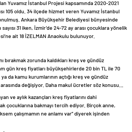
ndan Yuvamız İstanbul Projesi kapsamında 2020-2021
ı 105 oldu. 34 ilçede hizmet veren Yuvamız İstanbul
konulmuş. Ankara Büyükşehir Belediyesi bünyesinde
sayısı 31 iken, İzmir’de 24-72 ay arası çocuklara yönelik
si’ne ait 18 İZELMAN Anaokulu bulunuyor.
ını bırakmak zorunda kaldıkları kreş ve gündüz
Tam gün kreş fiyatları büyükşehirlerde 20 bin TL ile 70
n ya da kamu kurumlarının açtığı kreş ve gündüz
L arasında değişiyor. Daha makul ücretler söz konusu…
an ve aylık kazançları kreş fiyatlarını dahi
rak çocuklarına bakmayı tercih ediyor. Birçok anne,
ksem çalışmamın ne anlamı var” diyerek işinden