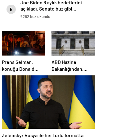
Joe Biden 6 aylık hedeflerini
açıkladı. Senato buz gibi…
5
5262 kez okundu
Prens Selman,
ABD Hazine
konuğu Donald
Bakanlığından,
Trump’ı golf
Suriye’ye yönelik
arabasıyla yemeğe
yaptırımların
götürdü
hafifletilmesi için
adım
Zelensky: Rusya ile her türlü formatta