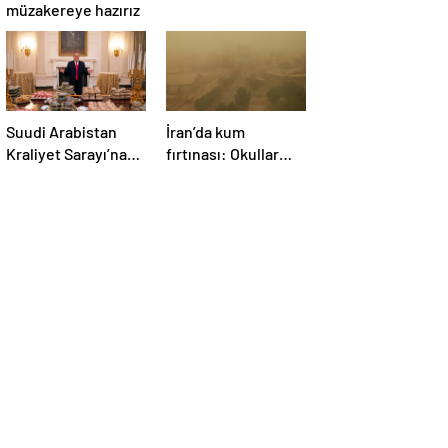
müzakereye hazırız
Suudi Arabistan
İran’da kum
Kraliyet Sarayı’na
fırtınası: Okullar
Trump için mobil
tatil edildi
McDonald’s şubesi
kuruldu