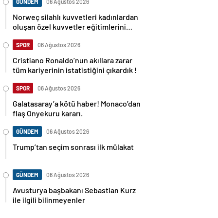
GÜNDEM
06 Ağustos 2026
Norweç silahlı kuvvetleri kadınlardan
oluşan özel kuvvetler eğitimlerini
başlattı.
SPOR
06 Ağustos 2026
Cristiano Ronaldo’nun akıllara zarar
tüm kariyerinin istatistiğini çıkardık !
SPOR
06 Ağustos 2026
Galatasaray’a kötü haber! Monaco’dan
flaş Onyekuru kararı.
GÜNDEM
06 Ağustos 2026
Trump’tan seçim sonrası ilk mülakat
GÜNDEM
06 Ağustos 2026
Avusturya başbakanı Sebastian Kurz
ile ilgili bilinmeyenler