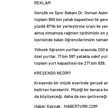
REKLAM
Gençlik ve Spor Bakanı Dr. Osman Aşkın 
toplam 950 bin yatak kapasitesi ile genç
yüzde 87’lik bir yerleştirme oranı ile y
almış olmamıza rağmen tarihimizin en y
içerisinde kalan öğrencilerimizin tamamı
Yüksek öğrenim yurtları arasında 200 bin
özel yurtlar, 71 bin 597 yatakla vakıf yu
toplam yurt kapasitesi ise 271 bin 939.
KREŞENDO NEDİR?
Kreşendo bir müzik eserinde gerçek an
belirten harekettir. Müziği bir kenara b
da büyüyeceği, daha da ses getireceği 
Haber Kaynak : HABERTURK.COM