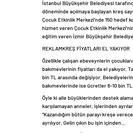
İstanbul Büyükşehir Belediyesi tarafı
döneminde açılmaya başlayan kreş sayıs
Çocuk Etkinlik Merkezi’nde 150 hedef 
hizmet veren Çocuk Etkinlik Merkezi’nin 
eğitim veren İzmir Büyükşehir Belediye
REKLAM
KREŞ FİYATLARI EL YAKIYOR
Özellikle çalışan ebeveynlerin çocuklar
bakımevlerinin fiyatları da el yakıyor. 
bin TL arasında değişiyor. Belediyeleri
bakımevlerinde ise ücretler 6-10 bin T
Öyle ki aile büyüklerinden destek alamay
karşılamayan anneler, işlerinden ayrıla
“Kazandığım bütün parayı kreşe verece
ayrılıyor. Gelin çıkın bu işin içinden…