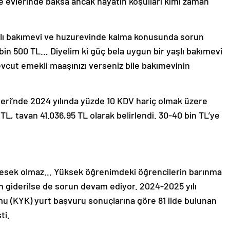
evlerinde baksa ancak hayatın koşulları kimi zaman
aşlı bakımevi ve huzurevinde kalma konusunda sorun
bin 500 TL… Diyelim ki güç bela uygun bir yaşlı bakımevi
vcut emekli maaşınızı verseniz bile bakımevinin
leri’nde 2024 yılında yüzde 10 KDV hariç olmak üzere
 TL, tavan 41.036,95 TL olarak belirlendi. 30-40 bin TL’ye
mesek olmaz… Yüksek öğrenimdeki öğrencilerin barınma
n giderilse de sorun devam ediyor. 2024-2025 yılı
u (KYK) yurt başvuru sonuçlarına göre 81 ilde bulunan
ti.