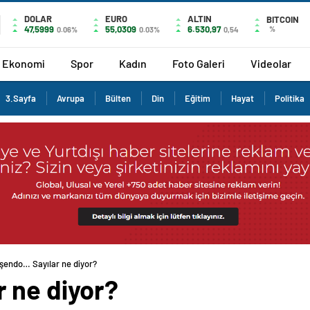
DOLAR
EURO
ALTIN
BITCOIN
47,5999
55,0309
6.530,97
%
0.06%
0.03%
0,54
Ekonomi
Spor
Kadın
Foto Galeri
Videolar
3.Sayfa
Avrupa
Bülten
Din
Eğitim
Hayat
Politika
şendo… Sayılar ne diyor?
 ne diyor?