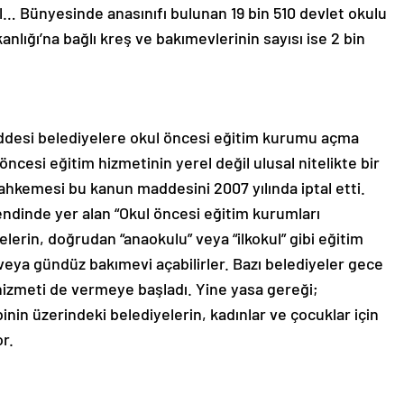
… Bünyesinde anasınıfı bulunan 19 bin 510 devlet okulu
nlığı’na bağlı kreş ve bakımevlerinin sayısı ise 2 bin
addesi belediyelere okul öncesi eğitim kurumu açma
ncesi eğitim hizmetinin yerel değil ulusal nitelikte bir
hkemesi bu kanun maddesini 2007 yılında iptal etti.
bendinde yer alan “Okul öncesi eğitim kurumları
iyelerin, doğrudan “anaokulu” veya “ilkokul” gibi eğitim
veya gündüz bakımevi açabilirler. Bazı belediyeler gece
hizmeti de vermeye başladı. Yine yasa gereği;
inin üzerindeki belediyelerin, kadınlar ve çocuklar için
r.