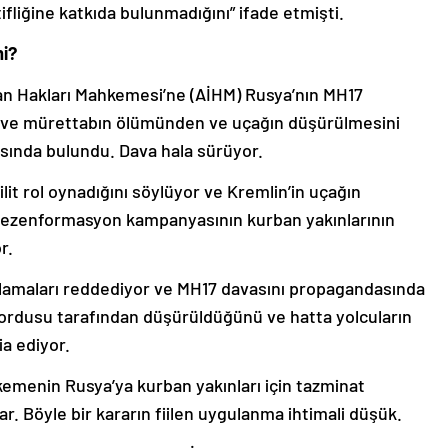
liğine katkıda bulunmadığını” ifade etmişti.
mi?
n Hakları Mahkemesi’ne (AİHM) Rusya’nın MH17
 ve mürettabın ölümünden ve uçağın düşürülmesini
ında bulundu. Dava hala sürüyor.
lit rol oynadığını söylüyor ve Kremlin’in uçağın
 dezenformasyon kampanyasının kurban yakınlarının
r.
lamaları reddediyor ve MH17 davasını propagandasında
a ordusu tarafından düşürüldüğünü ve hatta yolcuların
a ediyor.
menin Rusya’ya kurban yakınları için tazminat
 Böyle bir kararın fiilen uygulanma ihtimali düşük.