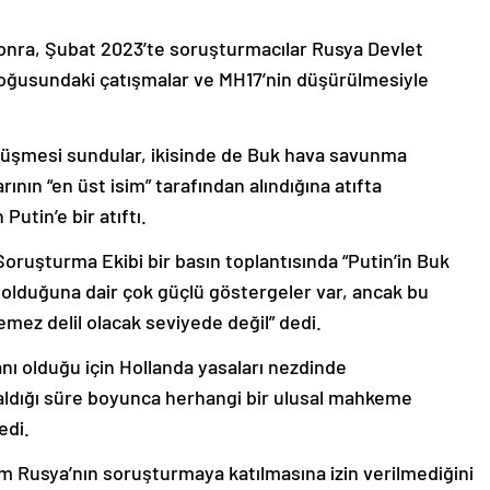
onra, Şubat 2023’te soruşturmacılar Rusya Devlet
doğusundaki çatışmalar ve MH17’nin düşürülmesiyle
görüşmesi sundular, ikisinde de Buk hava savunma
nın “en üst isim” tarafından alındığına atıfta
tin’e bir atıftı.
Soruşturma Ekibi bir basın toplantısında “Putin’in Buk
olduğuna dair çok güçlü göstergeler var, ancak bu
mez delil olacak seviyede değil” dedi.
anı olduğu için Hollanda yasaları nezdinde
ldığı süre boyunca herhangi bir ulusal mahkeme
edi.
m Rusya’nın soruşturmaya katılmasına izin verilmediğini