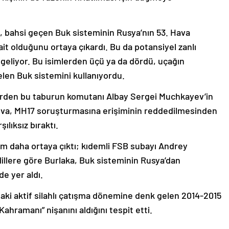
t, bahsi geçen Buk sisteminin Rusya’nın 53. Hava
 olduğunu ortaya çıkardı. Bu da potansiyel zanlı
 geliyor. Bu isimlerden üçü ya da dördü, uçağın
en Buk sistemini kullanıyordu.
lerden bu taburun komutanı Albay Sergei Muchkayev’in
ova, MH17 soruşturmasına erişiminin reddedilmesinden
ılıksız bıraktı.
im daha ortaya çıktı; kıdemli FSB subayı Andrey
illere göre Burlaka, Buk sisteminin Rusya’dan
e yer aldı.
ki aktif silahlı çatışma dönemine denk gelen 2014-2015
 Kahramanı” nişanını aldığını tespit etti.