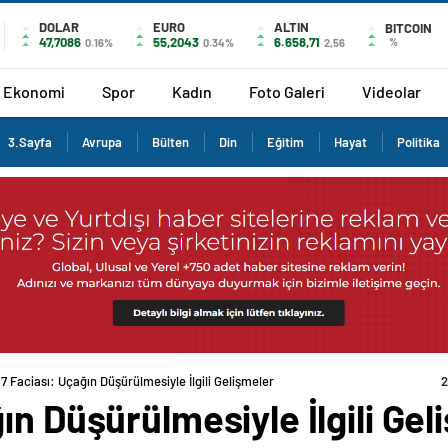
DOLAR
EURO
ALTIN
BITCOIN
47,7086
55,2043
6.658,71
%
0.16%
0.34%
2,56
Ekonomi
Spor
Kadın
Foto Galeri
Videolar
3.Sayfa
Avrupa
Bülten
Din
Eğitim
Hayat
Politika
7 Faciası: Uçağın Düşürülmesiyle İlgili Gelişmeler
2
ın Düşürülmesiyle İlgili Gel