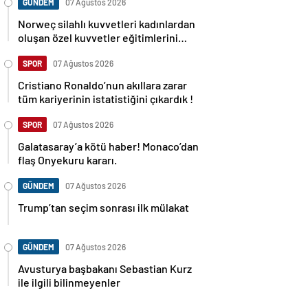
GÜNDEM
07 Ağustos 2026
Norweç silahlı kuvvetleri kadınlardan
oluşan özel kuvvetler eğitimlerini
başlattı.
SPOR
07 Ağustos 2026
Cristiano Ronaldo’nun akıllara zarar
tüm kariyerinin istatistiğini çıkardık !
SPOR
07 Ağustos 2026
Galatasaray’a kötü haber! Monaco’dan
flaş Onyekuru kararı.
GÜNDEM
07 Ağustos 2026
Trump’tan seçim sonrası ilk mülakat
GÜNDEM
07 Ağustos 2026
Avusturya başbakanı Sebastian Kurz
ile ilgili bilinmeyenler