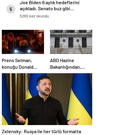
Joe Biden 6 aylık hedeflerini
açıkladı. Senato buz gibi…
5
5265 kez okundu
Prens Selman,
ABD Hazine
konuğu Donald
Bakanlığından,
Trump’ı golf
Suriye’ye yönelik
arabasıyla yemeğe
yaptırımların
götürdü
hafifletilmesi için
adım
Zelensky: Rusya ile her türlü formatta