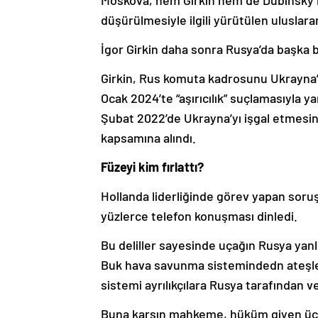
Moskova, hem Girkin hem de Dubinsky’
düşürülmesiyle ilgili yürütülen uluslara
İgor Girkin daha sonra Rusya’da başka b
Girkin, Rus komuta kadrosunu Ukrayna’n
Ocak 2024’te “aşırıcılık” suçlamasıyla ya
Şubat 2022’de Ukrayna’yı işgal etmesi
kapsamına alındı.
Füzeyi kim fırlattı?
Hollanda liderliğinde görev yapan soruşt
yüzlerce telefon konuşması dinledi.
Bu deliller sayesinde uçağın Rusya yanlıs
Buk hava savunma sistemindedn ateşle
sistemi ayrılıkçılara Rusya tarafından ve
Buna karşın mahkeme, hüküm giyen üç ki