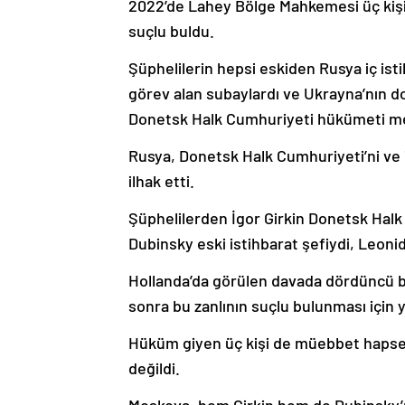
2022’de Lahey Bölge Mahkemesi üç kiş
suçlu buldu.
Şüphelilerin hepsi eskiden Rusya iç is
görev alan subaylardı ve Ukrayna’nın d
Donetsk Halk Cumhuriyeti hükümeti 
Rusya, Donetsk Halk Cumhuriyeti’ni ve i
ilhak etti.
Şüphelilerden İgor Girkin Donetsk Halk
Dubinsky eski istihbarat şefiydi, Leoni
Hollanda’da görülen davada dördüncü b
sonra bu zanlının suçlu bulunması için y
Hüküm giyen üç kişi de müebbet haps
değildi.