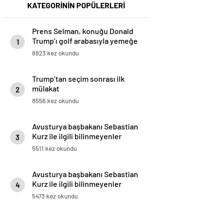
KATEGORİNİN POPÜLERLERİ
Prens Selman, konuğu Donald
Trump’ı golf arabasıyla yemeğe
1
götürdü
8923 kez okundu
Trump’tan seçim sonrası ilk
mülakat
2
8556 kez okundu
Avusturya başbakanı Sebastian
Kurz ile ilgili bilinmeyenler
3
5511 kez okundu
Avusturya başbakanı Sebastian
Kurz ile ilgili bilinmeyenler
4
5473 kez okundu