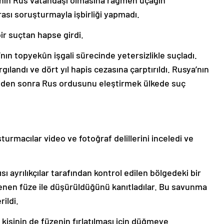
nin Rus vatandaşı olmasına rağmen uçağın
rası soruşturmayla işbirliği yapmadı.
ir suçtan hapse girdi.
ın topyekûn işgali sürecinde yetersizlikle suçladı.
rgılandı ve dört yıl hapis cezasına çarptırıldı. Rusya’nın
nden sonra Rus ordusunu eleştirmek ülkede suç
urmacılar video ve fotoğraf delillerini inceledi ve
ı ayrılıkçılar tarafından kontrol edilen bölgedeki bir
nen füze ile düşürüldüğünü kanıtladılar. Bu savunma
rildi.
şinin de füzenin fırlatılması için düğmeye