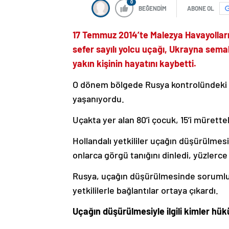
0
BEĞENDİM
ABONE OL
17 Temmuz 2014’te Malezya Havayollar
sefer sayılı yolcu uçağı, Ukrayna semal
yakın kişinin hayatını kaybetti.
O dönem bölgede Rusya kontrolündeki m
yaşanıyordu.
Uçakta yer alan 80’i çocuk, 15’i mürett
Hollandalı yetkililer uçağın düşürülmesi
onlarca görgü tanığını dinledi, yüzlerce d
Rusya, uçağın düşürülmesinde sorumlu
yetkililerle bağlantılar ortaya çıkardı.
Uçağın düşürülmesiyle ilgili kimler hük