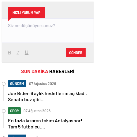
HIZLI YORUM YAP
GÖNDER
SON DAKİKA
HABERLERİ
GÜNDEM
07 Ağustos 2026
Joe Biden 6 aylık hedeflerini açıkladı.
Senato buz gibi…
SPOR
07 Ağustos 2026
En fazla kızaran takım Antalyaspor!
Tam 5 futbolcu….