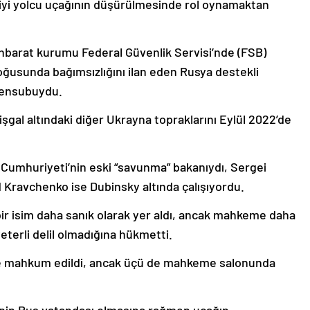
iyi yolcu uçağının düşürülmesinde rol oynamaktan
tihbarat kurumu Federal Güvenlik Servisi’nde (FSB)
oğusunda bağımsızlığını ilan eden Rusya destekli
mensubuydu.
şgal altındaki diğer Ukrayna topraklarını Eylül 2022’de
 Cumhuriyeti’nin eski “savunma” bakanıydı, Sergei
d Kravchenko ise Dubinsky altında çalışıyordu.
ir isim daha sanık olarak yer aldı, ancak mahkeme daha
eterli delil olmadığına hükmetti.
e mahkum edildi, ancak üçü de mahkeme salonunda