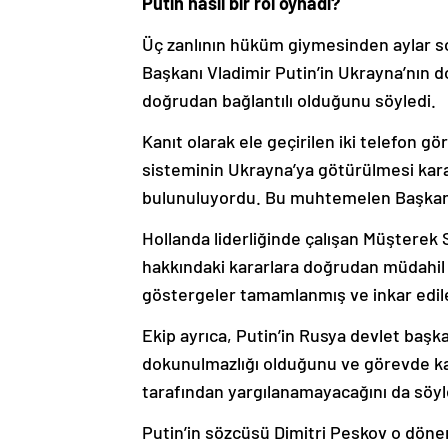
Putin nasıl bir rol oynadı?
Üç zanlının hüküm giymesinden aylar s
Başkanı Vladimir Putin’in Ukrayna’nın 
doğrudan bağlantılı olduğunu söyledi.
Kanıt olarak ele geçirilen iki telefon 
sisteminin Ukrayna’ya götürülmesi kararı
bulunuluyordu. Bu muhtemelen Başkan Pu
Hollanda liderliğinde çalışan Müşterek 
hakkındaki kararlara doğrudan müdahil 
göstergeler tamamlanmış ve inkar edile
Ekip ayrıca, Putin’in Rusya devlet başk
dokunulmazlığı olduğunu ve görevde ka
tarafından yargılanamayacağını da söyl
Putin’in sözcüsü Dimitri Peskov o döne