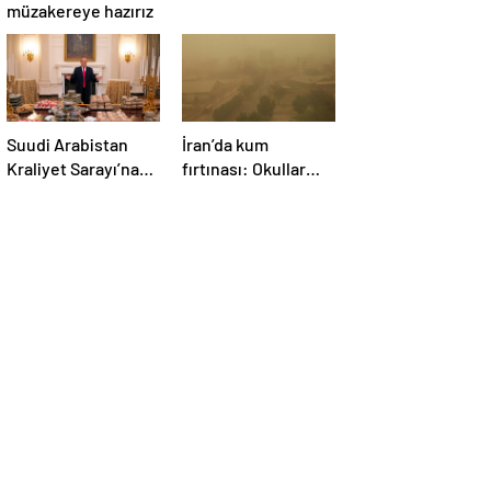
müzakereye hazırız
Suudi Arabistan
İran’da kum
Kraliyet Sarayı’na
fırtınası: Okullar
Trump için mobil
tatil edildi
McDonald’s şubesi
kuruldu