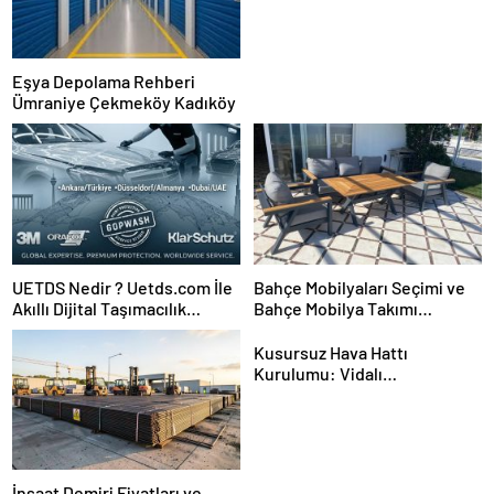
Eşya Depolama Rehberi
Ümraniye Çekmeköy Kadıköy
UETDS Nedir ? Uetds.com İle
Bahçe Mobilyaları Seçimi ve
Akıllı Dijital Taşımacılık
Bahçe Mobilya Takımı
Yazılımı
Kurulumu
Kusursuz Hava Hattı
Kurulumu: Vidalı
Kompresörden Tabancaya
Tam Performans
İnşaat Demiri Fiyatları ve