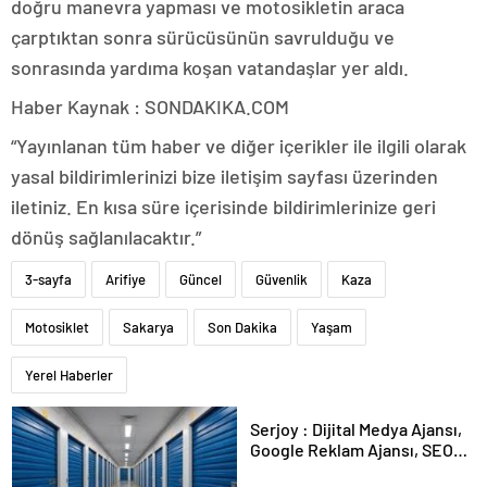
doğru manevra yapması ve motosikletin araca
çarptıktan sonra sürücüsünün savrulduğu ve
sonrasında yardıma koşan vatandaşlar yer aldı.
Haber Kaynak : SONDAKIKA.COM
“Yayınlanan tüm haber ve diğer içerikler ile ilgili olarak
yasal bildirimlerinizi bize iletişim sayfası üzerinden
iletiniz. En kısa süre içerisinde bildirimlerinize geri
dönüş sağlanılacaktır.”
3-sayfa
Arifiye
Güncel
Güvenlik
Kaza
Motosiklet
Sakarya
Son Dakika
Yaşam
Yerel Haberler
Serjoy : Dijital Medya Ajansı,
Google Reklam Ajansı, SEO
Ajansı ve Web Tasarım Ajansı