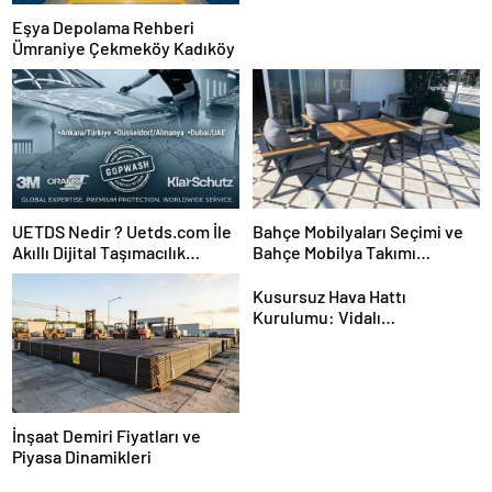
Eşya Depolama Rehberi
Ümraniye Çekmeköy Kadıköy
UETDS Nedir ? Uetds.com İle
Bahçe Mobilyaları Seçimi ve
Akıllı Dijital Taşımacılık
Bahçe Mobilya Takımı
Yazılımı
Kurulumu
Kusursuz Hava Hattı
Kurulumu: Vidalı
Kompresörden Tabancaya
Tam Performans
İnşaat Demiri Fiyatları ve
Piyasa Dinamikleri