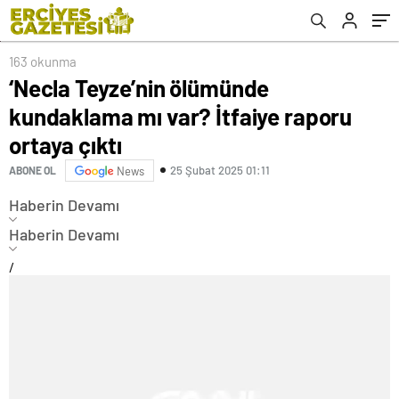
163 okunma
‘Necla Teyze’nin ölümünde
kundaklama mı var? İtfaiye raporu
ortaya çıktı
25 Şubat 2025 01:11
ABONE OL
News
Haberin Devamı
Haberin Devamı
/