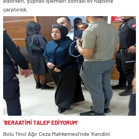
edilirken, şüpheli işlemleri sonrası ev hapsine
çarptırıldı.
‘BERAATİMİ TALEP EDİYORUM’
Bolu 1’inci Ağır Ceza Mahkemesi’nde ‘Kendini