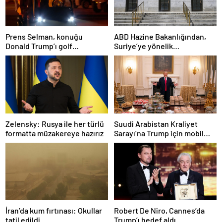
Prens Selman, konuğu
ABD Hazine Bakanlığından,
Donald Trump’ı golf
Suriye’ye yönelik
arabasıyla yemeğe götürdü
yaptırımların hafifletilmesi
için adım
Zelensky: Rusya ile her türlü
Suudi Arabistan Kraliyet
formatta müzakereye hazırız
Sarayı’na Trump için mobil
McDonald’s şubesi kuruldu
İran’da kum fırtınası: Okullar
Robert De Niro, Cannes’da
tatil edildi
Trump’ı hedef aldı