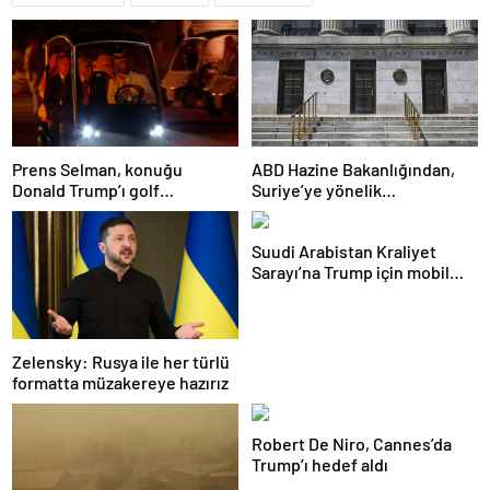
Prens Selman, konuğu
ABD Hazine Bakanlığından,
Donald Trump’ı golf
Suriye’ye yönelik
arabasıyla yemeğe götürdü
yaptırımların hafifletilmesi
için adım
Suudi Arabistan Kraliyet
Sarayı’na Trump için mobil
McDonald’s şubesi kuruldu
Zelensky: Rusya ile her türlü
formatta müzakereye hazırız
Robert De Niro, Cannes’da
Trump’ı hedef aldı