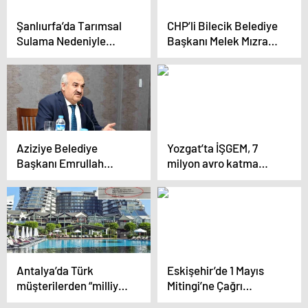
Şanlıurfa’da Tarımsal
CHP’li Bilecik Belediye
Sulama Nedeniyle
Başkanı Melek Mızrak
Elektrik Tüketimi Üç
Subaşı, Göreve
Katına Çıktı
Geldiğinde Büyük
Borçla Karşılaştıklarını
Açıkladı
Aziziye Belediye
Yozgat’ta İŞGEM, 7
Başkanı Emrullah
milyon avro katma
Akpunar, Kurumun
değere ulaştı
Borçlarını Açıkladı
Antalya’da Türk
Eskişehir’de 1 Mayıs
müşterilerden “milliyet
Mitingi’ne Çağrı…
farkı” ücreti alan lüks