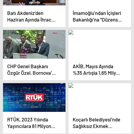
Batı Akdeniz’den
İmamoğlu’ndan İçişleri
Haziran Ayında İhracat
Bakanlığı’na “Düzensiz
Geriledi
Göçmen” Yanıtı: “Ben 2
Milyonu Aşan Diyorum.
CHP Genel Başkanı
AKİB, Mayıs Ayında
Özgür Özel, Bornova’da
%35 Artışla 1,65 Milyar
Kiraz Festivaline
Dolar İhracat
Katıldı
Gerçekleştirdi
RTÜK, 2023 Yılında
Koçarlı Belediyesi’nde
Yayıncılara 81 Milyon
Sağlıksız Ekmek
TL Cezai İşlem
Üretimi Ortaya Çıktı