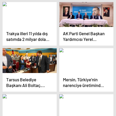
Uyguladı
Trakya illeri 11 yılda dış
AK Parti Genel Başkan
satımda 2 milyar doları
Yardımcısı Yerel
geride bıraktı
Yönetimler Başkanı
Yusuf Ziya Yılmaz, AK
Parti Denizli İl
Başkanlığını ziyaret
etti
Tarsus Belediye
Mersin, Türkiye’nin
Başkanı Ali Boltaç,
narenciye üretiminde
Ekmek Fabrikasının
ikinci sırada
Zararını Açıkladı