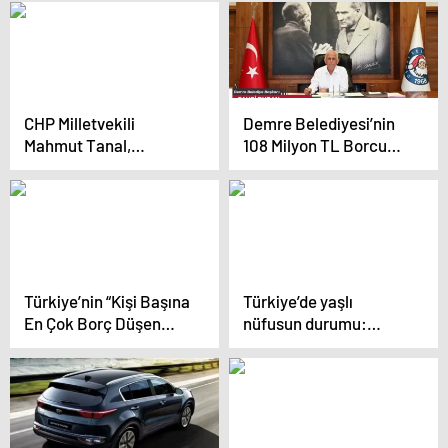
otele 54.694 TL ceza
kesildi
CHP Milletvekili
Demre Belediyesi’nin
Mahmut Tanal,
108 Milyon TL Borcu
Belediye Borçlarına
Açıklandı
İlişkin Meclis
Araştırması İstedi
Türkiye’nin “Kişi Başına
Türkiye’de yaşlı
En Çok Borç Düşen
nüfusun durumu:
Belediyesi” Ankara’da.
Yalnızlık ve hastalık
artıyor