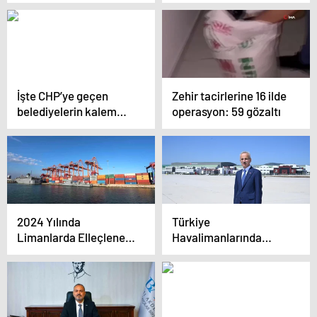
açıklaması
bakanlıklardan
alacağımız var
İşte CHP’ye geçen
Zehir tacirlerine 16 ilde
belediyelerin kalem
operasyon: 59 gözaltı
kalem borçları
2024 Yılında
Türkiye
Limanlarda Elleçlenen
Havalimanlarında
Yük Miktarı Arttı
Haziran Ayında 22
Milyon 723 Bin 642
Yolcuya Hizmet Verildi