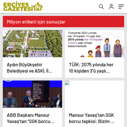
Milyon etiketi için sonuçlar
Aydın Büyükşehir
TÜİK: 2075 yılında her
Belediyesi ve ASKİ, İl
10 kişiden 3’ü yaşlı
Genelinde 3 Milyar TL
olacak
Yatırım Yaptı
ABB Başkanı Mansur
Mansur Yavaş’tan SGK
Yavaş’tan “SGK borcu”
borcu tepkisi: Bizim de