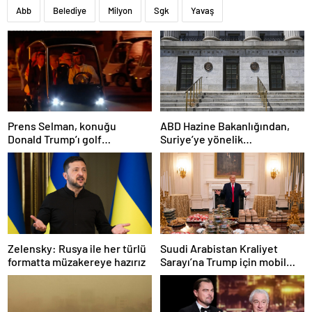
Abb
Belediye
Milyon
Sgk
Yavaş
Prens Selman, konuğu
ABD Hazine Bakanlığından,
Donald Trump’ı golf
Suriye’ye yönelik
arabasıyla yemeğe götürdü
yaptırımların hafifletilmesi
için adım
Zelensky: Rusya ile her türlü
Suudi Arabistan Kraliyet
formatta müzakereye hazırız
Sarayı’na Trump için mobil
McDonald’s şubesi kuruldu