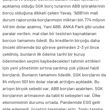
açıklamış olduğu SGK borç tutarının ABB iştiraklerinin
borcu olduğuna dikkati çeken Yavaş, “ABB’nin mali
durum raporunda borçlarımızın miktarı bin 774 milyon
441 bin dolar azalmış. Yani ABB, ANKA Park gibi ucube
paralar verilen, mal olan bir tesisten kaynaklanan
borcun tamamını ödedi. Bu kredilerin birçoğu daha
önceki dönemde biz göreve gelmeden 2-3 yıl önce
çekilmiş, bunların ilk ödeme tarihi bir kuruş
ödenmeden seçimi kaybedecekleri tahmin ettikleri
için yeni yönetimin sırtına sarılmış çok yüksel faizli
borçlardı. Bunların tamamını ödedik. SGK borçlarını da
84 milyon 501 bin dolar olarak arttığını açıkladık. Bu
artışın birçok sebebi var. ABB borçları azalırken, SGK
borçlarının artmasının da tabii ki sebepleri var. Ülke
ekonomisinin durumu ortada. Pandemide EGO gelir
elde edemedi, ücretsiz taşımaları arttı. Toplu taşıma