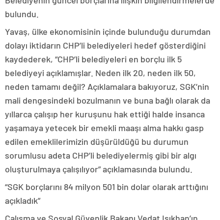
Belediyenin güncel borçlarına ilişkin bilgilendirmelerde
bulundu.
Yavaş, ülke ekonomisinin içinde bulunduğu durumdan
dolayı iktidarın CHP’li belediyeleri hedef gösterdiğini
kaydederek, “CHP’li belediyeleri en borçlu ilk 5
belediyeyi açıklamışlar. Neden ilk 20, neden ilk 50,
neden tamamı değil? Açıklamalara bakıyoruz, SGK’nin
mali dengesindeki bozulmanın ve buna bağlı olarak da
yıllarca çalışıp her kuruşunu hak ettiği halde insanca
yaşamaya yetecek bir emekli maaşı alma hakkı gasp
edilen emeklilerimizin düşürüldüğü bu durumun
sorumlusu adeta CHP’li belediyelermiş gibi bir algı
oluşturulmaya çalışılıyor” açıklamasında bulundu.
“SGK borçlarını 84 milyon 501 bin dolar olarak arttığını
açıkladık”
Çalışma ve Sosyal Güvenlik Bakanı Vedat Işıkhan’ın