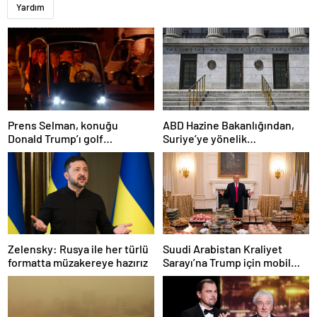
Yardım
Prens Selman, konuğu
ABD Hazine Bakanlığından,
Donald Trump’ı golf
Suriye’ye yönelik
arabasıyla yemeğe götürdü
yaptırımların hafifletilmesi
için adım
Zelensky: Rusya ile her türlü
Suudi Arabistan Kraliyet
formatta müzakereye hazırız
Sarayı’na Trump için mobil
McDonald’s şubesi kuruldu