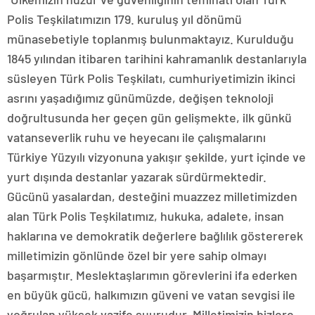
Polis Teşkilatımızın 179. kuruluş yıl dönümü
münasebetiyle toplanmış bulunmaktayız. Kurulduğu
1845 yılından itibaren tarihini kahramanlık destanlarıyla
süsleyen Türk Polis Teşkilatı, cumhuriyetimizin ikinci
asrını yaşadığımız günümüzde, değişen teknoloji
doğrultusunda her geçen gün gelişmekte, ilk günkü
vatanseverlik ruhu ve heyecanı ile çalışmalarını
Türkiye Yüzyılı vizyonuna yakışır şekilde, yurt içinde ve
yurt dışında destanlar yazarak sürdürmektedir.
Gücünü yasalardan, desteğini muazzez milletimizden
alan Türk Polis Teşkilatımız, hukuka, adalete, insan
haklarına ve demokratik değerlere bağlılık göstererek
milletimizin gönlünde özel bir yere sahip olmayı
başarmıştır. Meslektaşlarımın görevlerini ifa ederken
en büyük gücü, halkımızın güveni ve vatan sevgisi ile
yoğrulan yüksek vazife şuurudur. Milletimizin bizlere