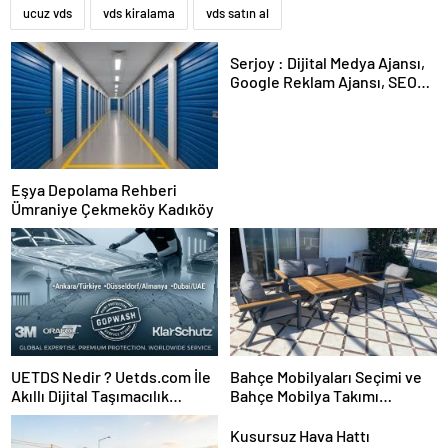
ucuz vds
vds kiralama
vds satın al
Serjoy : Dijital Medya Ajansı,
Google Reklam Ajansı, SEO
Ajansı ve Web Tasarım Ajansı
Eşya Depolama Rehberi
Ümraniye Çekmeköy Kadıköy
UETDS Nedir ? Uetds.com İle
Bahçe Mobilyaları Seçimi ve
Akıllı Dijital Taşımacılık
Bahçe Mobilya Takımı
Yazılımı
Kurulumu
Kusursuz Hava Hattı